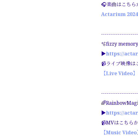
🎧楽曲はこちら
Actarium 202
--------------------
🫧fizzy memory
▶︎
https://acta
📹ライブ映像は
【Live Vide
--------------------
🌈RainbowMagi
▶︎
https://acta
📹MVはこちら
【Music Vid