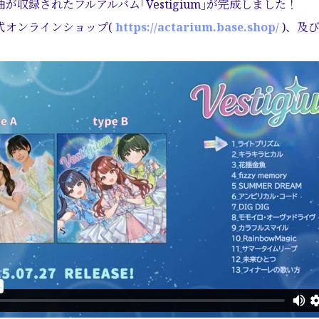
が収録されたフルアルバム｢Vestigium｣が完成しました！
式オンラインショップ(
https://actarium.base.shop/
)、及