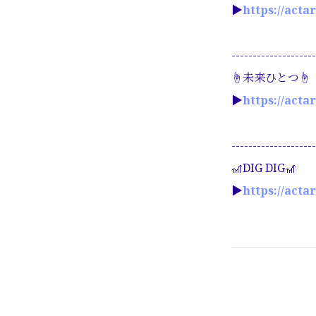
▶︎
https://acta
--------------------
☝️未来ひとつ☝️
▶︎
https://acta
--------------------
🎢DIG DIG🎢
▶︎
https://acta