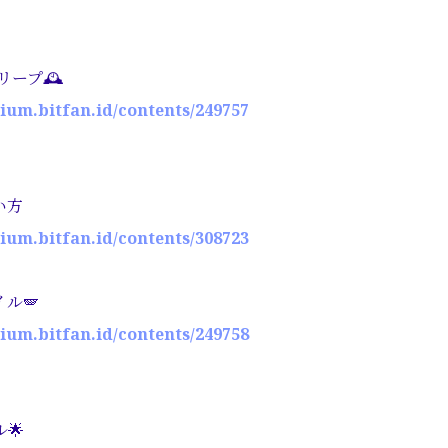
リープ🕰️
rium.bitfan.id/contents/249757
い方
rium.bitfan.id/contents/308723
ル🪽
rium.bitfan.id/contents/249758
🌟