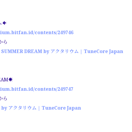
🐠
rium.bitfan.id/contents/249746
から
SUMMER DREAM by アクタリウム | TuneCore Japan
EAM☀️
rium.bitfan.id/contents/249747
から
4 by アクタリウム | TuneCore Japan